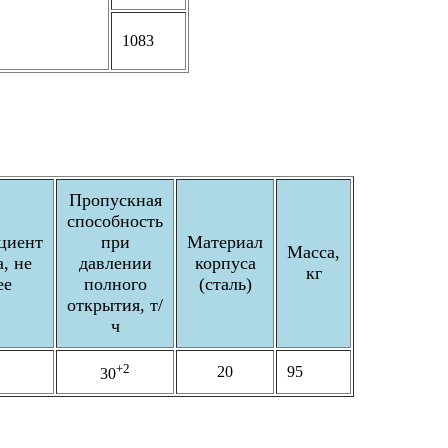
1083
Пропускная
способность
циент
при
Материал
Масса,
а, не
давлении
корпуса
кг
ее
полного
(сталь)
открытия, т/
ч
+2
20
95
30