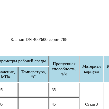
Клапан DN 400/600 серии 788
араметры рабочей среды
Пропускная
Материал
К
способность,
корпуса
авление,
Температура,
т/ч
МПа
°С
25
35
35
45
Сталь 3