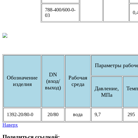
788-400/600-0-
0,
03
Параметры рабоч
DN
Обозна
чение
Рабочая
(вход/
изделия
среда
выход)
Давление,
Темп
МПа
1392-20/80-0
20/80
вода
9,7
295
Наверх
Поделиться
ссылкой: