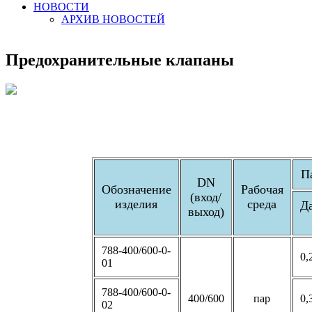
НОВОСТИ
АРХИВ НОВОСТЕЙ
Предохранительные клапаны
П
DN
Обозначение
Рабочая
(вход/
изделия
среда
Д
выход)
788-400/600-0-
0,
01
788-400/600-0-
400/600
пар
0,
02