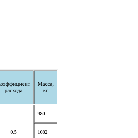
оэффициент
Масса,
расхода
кг
980
0,5
1082