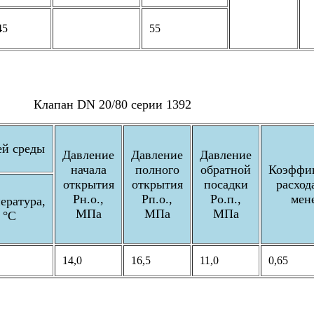
45
55
Клапан DN 20/80 серии 1392
ей среды
Давление
Давление
Давление
начала
полного
обратной
Коэффи
открытия
открытия
посадки
расход
Pн.о.,
Pп.о.,
Pо.п.,
мен
ература,
МПа
МПа
МПа
°С
14,0
16,5
11,0
0,65